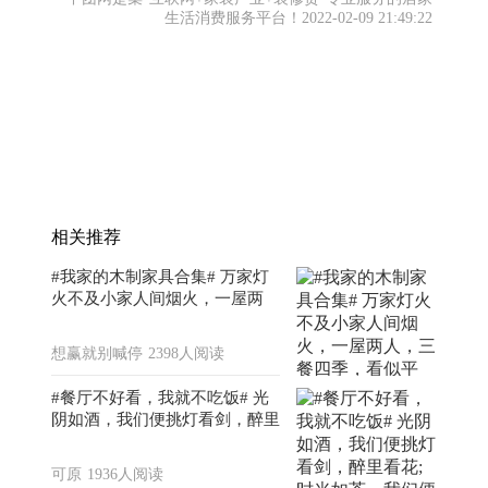
生活消费服务平台！2022-02-09 21:49:22
相关推荐
#我家的木制家具合集# 万家灯
火不及小家人间烟火，一屋两
人，三餐四季，看似平淡，却也
欢喜。
想赢就别喊停
2398人阅读
#餐厅不好看，我就不吃饭# 光
阴如酒，我们便挑灯看剑，醉里
看花;时光如茶，我们便赏潋滟
茶汤，闻馥郁清香。
可原
1936人阅读